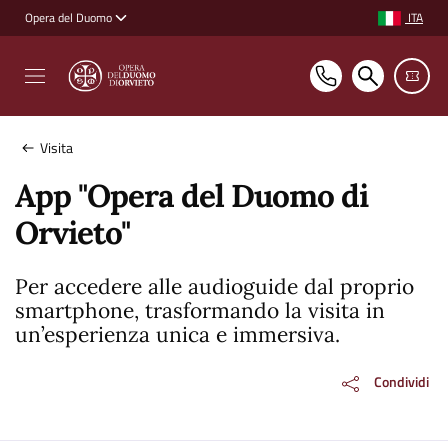
Vai ai contenuti
Vai al footer
ITA
Opera del Duomo
Selezione ling
Visita
App "Opera del Duomo di
Orvieto"
Per accedere alle audioguide dal proprio
smartphone, trasformando la visita in
un’esperienza unica e immersiva.
Condividi