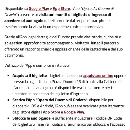
Disponibile su
Google Play
e
App Store
, l’App “
Opera del Duomo di
Orvieto”
consente ai
visitatori muniti di biglietto d’ingresso di
accedere ad audioguide
direttamente dal proprio smartphone,
trasformando la visita in un’esperienza unica e immersiva.
Grazie all’App, ogni dettaglio del Duomo prende vita: storie, curiosità e
spiegazioni approfondite accompagnano i visitatori lungo il percorso,
offrendo un racconto chiaro e appassionante della cattedrale e del suo
patrimonio.
L’utilizzo dell’App è semplice e intuitivo:
Acquista il biglietto
: i biglietti si possono
acquistare online
oppure
presso la biglietteria in Piazza Duomo 25 di fronte alla Cattedrale.
L’accesso alle audioguide è disponibile esclusivamente per i
visitatori in possesso del biglietto d’ingresso.
Scarica l’App “Opera del Duomo di Orvieto”
: disponibile per
dispositivi iOS e Android, l’App può essere scaricata gratuitamente
dagli store digitali
App Store
e
Google Play
.
Sblocca le audioguide
: è sufficiente inquadrare il codice QR Code
del biglietto o inserire il codice alfanumerico per sbloccare l’accesso