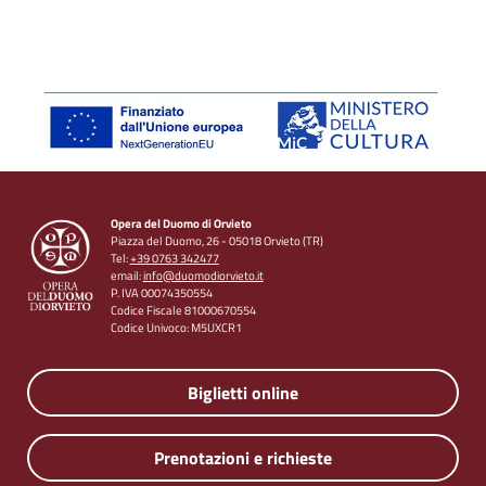
Opera del Duomo di Orvieto
Piazza del Duomo, 26 - 05018 Orvieto (TR)
Tel:
+39 0763 342477
email:
info@duomodiorvieto.it
P. IVA 00074350554
Codice Fiscale 81000670554
Codice Univoco: M5UXCR1
Biglietti online
Prenotazioni e richieste