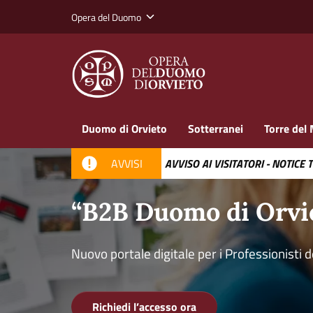
Vai ai contenuti
Vai al footer
Opera del Duomo
Duomo di Orvieto
Sotterranei
Torre del 
AVVISI
AVVISO AI VISITATORI - NOTICE 
“B2B Duomo di Orvi
Nuovo portale digitale per i Professionisti 
Richiedi l’accesso ora