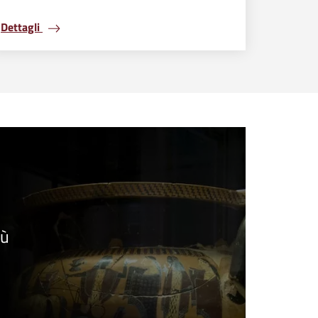
Dettagli
iù