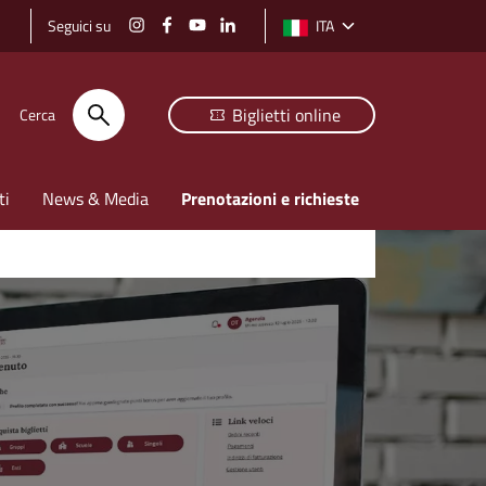
Seguici su
ITA
Selezione lingua: lingua selezi
Biglietti online
Cerca
ti
News & Media
Prenotazioni e richieste
AVVISO AI V